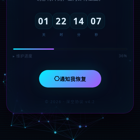
01
22
14
07
天
时
分
秒
36%
▸ 维护进度
⎔
通知我恢复
© 2026 · 深空协议 v4.2